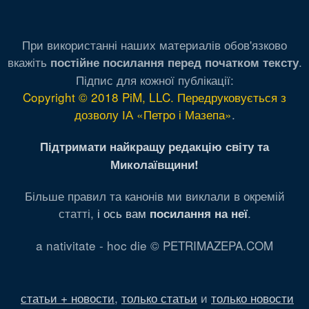
При використанні наших материалів обов'язково
вкажіть
.
постійне посилання перед початком тексту
Підпис для кожної публікації:
Copyright © 2018 PiM, LLC. Передруковується з
дозволу ІА «Петро і Мазепа»
.
Підтримати найкращу редакцію світу та
Миколаївщини!
Більше правил та канонів ми виклали в окремій
статті,
і ось вам
.
посилання на неї
a nativitate - hoc die © PETRIMAZEPA.COM
статьи + новости
,
только статьи
и
только новости