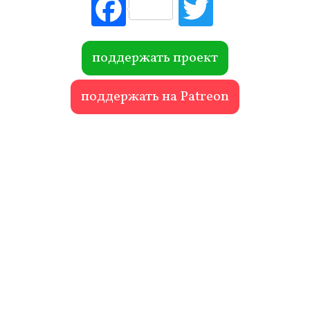
Fac
Tw
ebo
itte
ok
r
поддержать проект
поддержать на Patreon