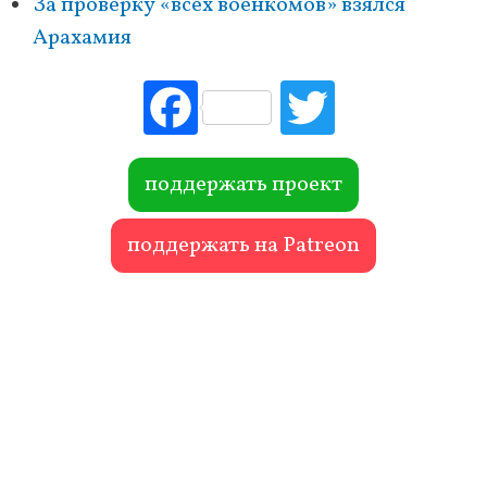
За проверку «всех военкомов» взялся
Арахамия
Fac
Tw
ebo
itte
ok
r
поддержать проект
поддержать на Patreon