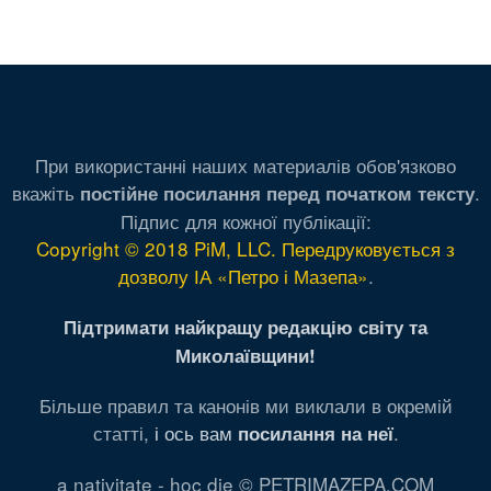
При використанні наших материалів обов'язково
вкажіть
.
постійне посилання перед початком тексту
Підпис для кожної публікації:
Copyright © 2018 PiM, LLC. Передруковується з
дозволу ІА «Петро і Мазепа»
.
Підтримати найкращу редакцію світу та
Миколаївщини!
Більше правил та канонів ми виклали в окремій
статті,
і ось вам
.
посилання на неї
a nativitate - hoc die © PETRIMAZEPA.COM