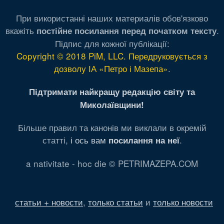
При використанні наших материалів обов'язково
вкажіть
.
постійне посилання перед початком тексту
Підпис для кожної публікації:
Copyright © 2018 PiM, LLC. Передруковується з
дозволу ІА «Петро і Мазепа»
.
Підтримати найкращу редакцію світу та
Миколаївщини!
Більше правил та канонів ми виклали в окремій
статті,
і ось вам
.
посилання на неї
a nativitate - hoc die © PETRIMAZEPA.COM
статьи + новости
,
только статьи
и
только новости