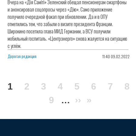
Вчера на «Дія Саміті» Зеленский обещал пенсионерам смартфоны
и анонсировал соцопросы через «Дію». Само приложение
получило очередной факап при обновлении. Да и в ОПУ
отметились тем, что забыли о визите президента Франции.
Широкино посетила глава МИД Германии, а ВСУ получили
мобильный госпиталь. «Центрэнерго» снова жалуется на ситуацию
с углём.
Дорогая редакция
11:40 09.02.2022
Нумерация
Текущая
1
Page
2
Page
3
Page
4
Page
5
Page
6
Page
7
Pa
8
страниц
страница
Page
9
…
Следующая
››
Последня
»
страница
страница