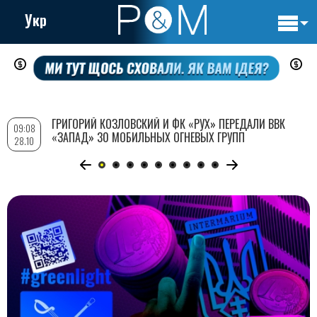
Укр
Основн
Перейти
навигац
к
основному
содержанию
ГРИГОРИЙ КОЗЛОВСКИЙ И ФК «РУХ» ПЕРЕДАЛИ ВВК
09:08
«ЗАПАД» 30 МОБИЛЬНЫХ ОГНЕВЫХ ГРУПП
28.10