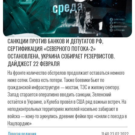
САНКЦИИ ПРОТИВ БАНКОВ И ДЕПУТАТОВ РФ,
СЕРТИФИКАЦИЯ «СЕВЕРНОГО ПОТОКА-2»
ОСТАНОВЛЕНА, УКРАИНА СОБИРАЕТ РЕЗЕРВИСТОВ.
ДАЙДЖЕСТ 22 ФЕВРАЛЯ
На фронте количество обстрелов продолжает оставаться немного
ниже сотни. Снова есть потери. Также боевики бьют по
гражданской инфраструктуре — мостам, ТЭС и жилому сектору.
Запад старается оперативно вводить санкции, Зеленский
остаётся в Украине, а Кулеба провёл в США ряд важных встреч. На
неподконтрольных территориях жителей насильно забирают в
войска — кому-то аукнулись древние фейки про «сняли с поезда в
Нацгвардию»
Дорогая редакция
11:40 23.02.2022