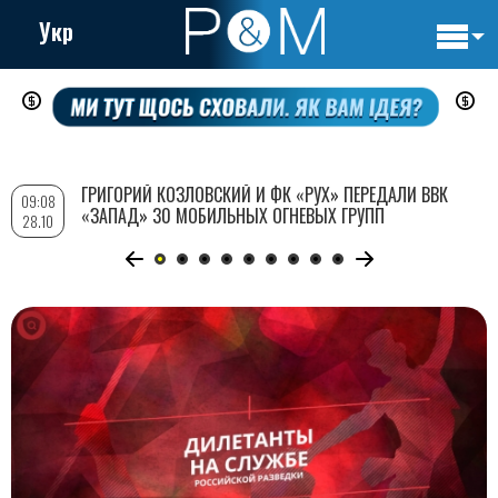
Укр
Основн
Перейти
навигац
к
основному
содержанию
ГРИГОРИЙ КОЗЛОВСКИЙ И ФК «РУХ» ПЕРЕДАЛИ ВВК
09:08
«ЗАПАД» 30 МОБИЛЬНЫХ ОГНЕВЫХ ГРУПП
28.10