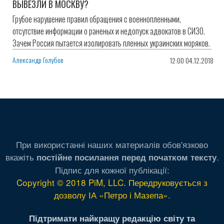
ВЫВЕЗЛИ В МОСКВУ?
Грубое нарушение правил обращения с военнопленными,
отсутствие информации о раненых и недопуск адвокатов в СИЗО.
Зачем Россия пытается изолировать пленных украинских моряков.
Александр Голубов
12:00 04.12.2018
При використанні наших материалів обов'язково
вкажіть
.
постійне посилання перед початком тексту
Підпис для кожної публікації:
Copyright © 2018 PiM, LLC. Передруковується з
дозволу ІА «Петро і Мазепа»
.
Підтримати найкращу редакцію світу та