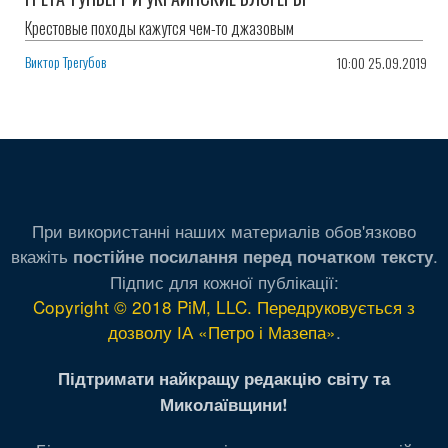
Крестовые походы кажутся чем-то джазовым
Виктор Трегубов
10:00 25.09.2019
При використанні наших материалів обов'язково
вкажіть
.
постійне посилання перед початком тексту
Підпис для кожної публікації:
Copyright © 2018 PiM, LLC. Передруковується з
дозволу ІА «Петро і Мазепа»
.
Підтримати найкращу редакцію світу та
Миколаївщини!