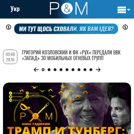
Укр
Основн
Перейти
навигац
к
основному
содержанию
ГРИГОРИЙ КОЗЛОВСКИЙ И ФК «РУХ» ПЕРЕДАЛИ ВВК
09:08
«ЗАПАД» 30 МОБИЛЬНЫХ ОГНЕВЫХ ГРУПП
28.10