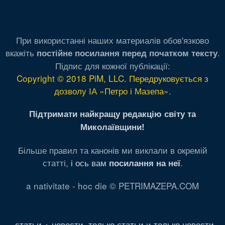
При використанні наших материалів обов'язково
вкажіть
.
постійне посилання перед початком тексту
Підпис для кожної публікації:
Copyright © 2018 PiM, LLC. Передруковується з
дозволу ІА «Петро і Мазепа»
.
Підтримати найкращу редакцію світу та
Миколаївщини!
Більше правил та канонів ми виклали в окремій
статті,
і ось вам
.
посилання на неї
a nativitate - hoc die © PETRIMAZEPA.COM
статьи + новости
,
только статьи
и
только новости