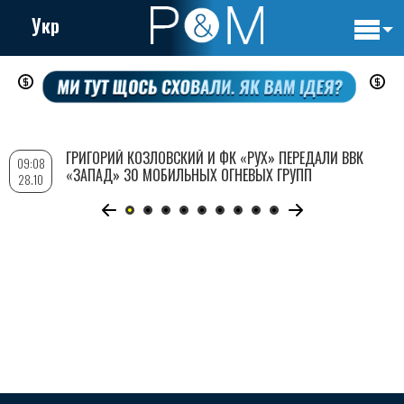
Укр
Основн
Перейти
навигац
к
основному
содержанию
ГРИГОРИЙ КОЗЛОВСКИЙ И ФК «РУХ» ПЕРЕДАЛИ ВВК
09:08
«ЗАПАД» 30 МОБИЛЬНЫХ ОГНЕВЫХ ГРУПП
28.10