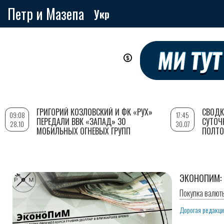
Петр и Мазепа
Укр
Перейти
к
основному
содержанию
ГРИГОРИЙ КОЗЛОВСКИЙ И ФК «РУХ»
СВОДК
09:08
17:45
ПЕРЕДАЛИ ВВК «ЗАПАД» 30
СУТОЧ
28.10
30.07
МОБИЛЬНЫХ ОГНЕВЫХ ГРУПП
ПОЛТО
ЭКОНОПИМ: 
Покупка валют
Дорогая редакц