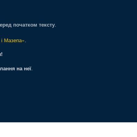
.
еред початком тексту
 і Мазепа»
.
!
.
лання на неї