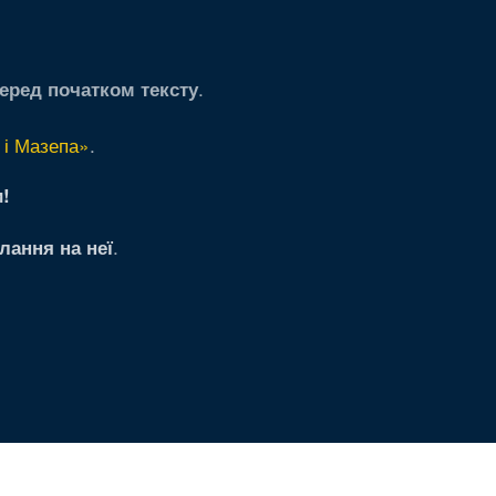
.
еред початком тексту
 і Мазепа»
.
!
.
лання на неї