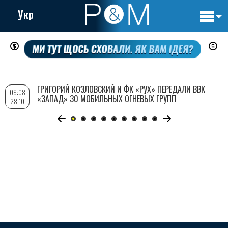
Укр
Основн
Перейти
навигац
к
основному
содержанию
ГРИГОРИЙ КОЗЛОВСКИЙ И ФК «РУХ» ПЕРЕДАЛИ ВВК
09:08
«ЗАПАД» 30 МОБИЛЬНЫХ ОГНЕВЫХ ГРУПП
28.10