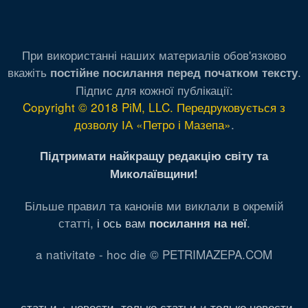
При використанні наших материалів обов'язково
вкажіть
.
постійне посилання перед початком тексту
Підпис для кожної публікації:
Copyright © 2018 PiM, LLC. Передруковується з
дозволу ІА «Петро і Мазепа»
.
Підтримати найкращу редакцію світу та
Миколаївщини!
Більше правил та канонів ми виклали в окремій
статті,
і ось вам
.
посилання на неї
a nativitate - hoc die © PETRIMAZEPA.COM
статьи + новости
,
только статьи
и
только новости