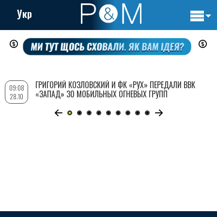
Укр
Основн
Перейти
навигац
к
основному
содержанию
ГРИГОРИЙ КОЗЛОВСКИЙ И ФК «РУХ» ПЕРЕДАЛИ ВВК
09:08
«ЗАПАД» 30 МОБИЛЬНЫХ ОГНЕВЫХ ГРУПП
28.10