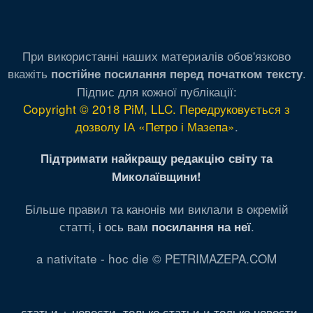
При використанні наших материалів обов'язково
вкажіть
.
постійне посилання перед початком тексту
Підпис для кожної публікації:
Copyright © 2018 PiM, LLC. Передруковується з
дозволу ІА «Петро і Мазепа»
.
Підтримати найкращу редакцію світу та
Миколаївщини!
Більше правил та канонів ми виклали в окремій
статті,
і ось вам
.
посилання на неї
a nativitate - hoc die © PETRIMAZEPA.COM
статьи + новости
,
только статьи
и
только новости