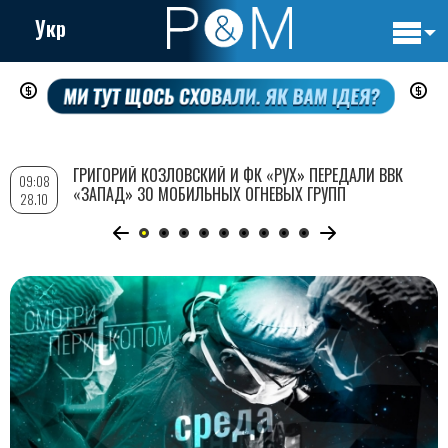
Укр
Основн
Перейти
навигац
к
основному
содержанию
ГРИГОРИЙ КОЗЛОВСКИЙ И ФК «РУХ» ПЕРЕДАЛИ ВВК
09:08
«ЗАПАД» 30 МОБИЛЬНЫХ ОГНЕВЫХ ГРУПП
28.10