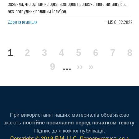
заявили, что одним из организаторов проплаченного митинга был
экс-сотрудник полиции Голубан
Дорогая редакция
11:15 01.02.2022
Нумерация
Текущая
1
Page
2
Page
3
Page
4
Page
5
Page
6
Page
7
Pa
8
страниц
страница
Page
9
…
Следующая
››
Последня
»
страница
страница
При використанні наших материалів обов'язково
вкажіть
.
постійне посилання перед початком тексту
Підпис для кожної публікації:
Copyright © 2018 PiM, LLC. Передруковується з