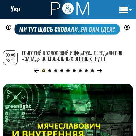
Укр
Основн
Перейти
навигац
к
основному
содержанию
ГРИГОРИЙ КОЗЛОВСКИЙ И ФК «РУХ» ПЕРЕДАЛИ ВВК
09:08
«ЗАПАД» 30 МОБИЛЬНЫХ ОГНЕВЫХ ГРУПП
28.10