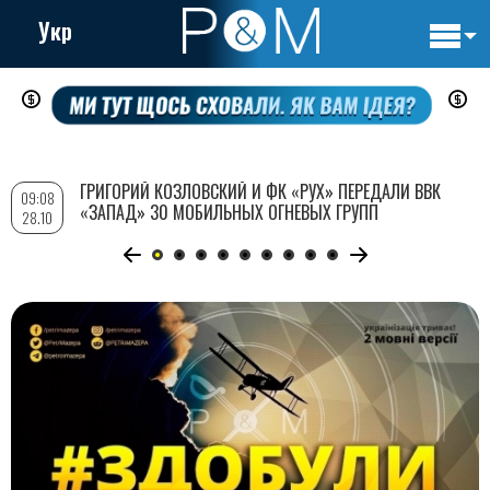
Укр
Основн
Перейти
навигац
к
основному
содержанию
ГРИГОРИЙ КОЗЛОВСКИЙ И ФК «РУХ» ПЕРЕДАЛИ ВВК
09:08
«ЗАПАД» 30 МОБИЛЬНЫХ ОГНЕВЫХ ГРУПП
28.10