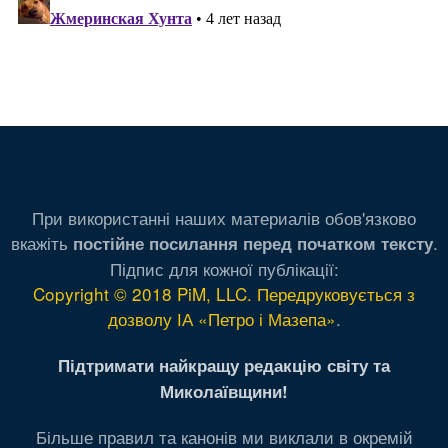
При використанні наших материалів обов'язково
вкажіть
.
постійне посилання перед початком тексту
Підпис для кожної публікації:
Copyright © 2018 PiM, LLC. Передруковується з
дозволу ІА «Петро і Мазепа»
.
Підтримати найкращу редакцію світу та
Миколаївщини!
Більше правил та канонів ми виклали в окремій