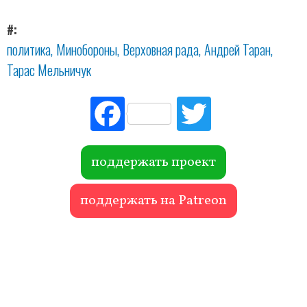
#
политика
Минобороны
Верховная рада
Андрей Таран
Тарас Мельничук
Fac
Tw
ebo
itte
ok
r
поддержать проект
поддержать на Patreon