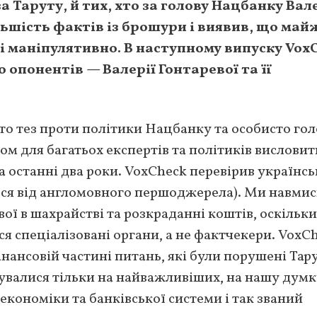
за Таруту, й тих, хто за голову Нацбанку Ва
льшість фактів із брошури і виявив, що май
і маніпулятивно. В наступному випуску Vox
 опонентів — Валерії Гонтаревої та її
гато тез проти політики Нацбанку та особисто го
ом для багатьох експертів та політиків висловит
а останні два роки. VoxCheck перевірив українсь
ься від англомовного першоджерела). Ми навмис
ої в шахрайстві та розкраданні коштів, оскільки
я спеціалізовані органи, а не фактчекери. VoxC
нансовій частині питань, які були порушені Тар
рувалися тільки на найважливіших, на нашу думк
н економіки та банківської системи і так званий