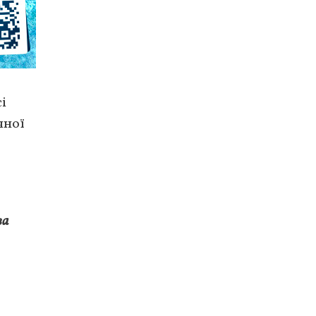
і
чної
за