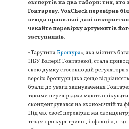
експертів на два табори: тих, хто 
Гонтареву. VoxCheck перевірив бі
всюди правильні дані використан
чекайте перевірку аргументів його
заступників.
«Тарутина
Брошура
», яка містить ба
НБУ Валерії Гонтаревої, стала привод
свою думку стосовно дій регулятора з
версію брошури (яка дещо відрізняєт
брали до уваги звинувачення Гонтарев
такими перевірками мають опікуватис
сконцентрувався на економічній та фі
Під час своєї перевірки ми сконцент
тезах: про курс гривні, інфляцію, ста