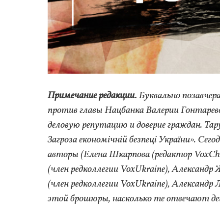
Примечание редакции
.
Буквально позавчер
против главы Нацбанка Валерии Гонтарево
деловую репутацию и доверие граждан. Та
Загроза економічній безпеці України». Се
авторы (Елена Шкарпова (редактор VoxChe
(член редколлегии VoxUkraine), Александр
(член редколлегии VoxUkraine), Александ
этой брошюры, насколько те отвечают д