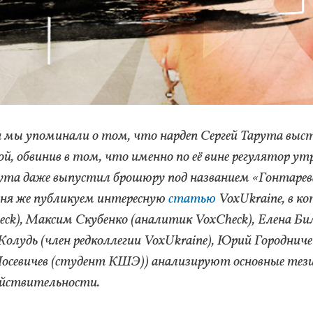
а мы упоминали о том, что нардеп Сергей Тарута выс
й, обвинив в том, что именно по её вине регулятор у
рута даже выпустил брошюру под названием «Гонтарев
годня же публикуем интересную
статью
VoxUkraine, в к
ck), Максим Скубенко (аналитик VoxCheck), Елена Би
 Жолудь (член редколлегии VoxUkraine), Юрий Городнич
р Лосевичев (студент КШЭ)) анализируют основные тез
ействительности.