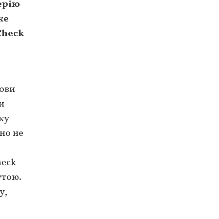
лерію
же
Check
лови
и
ку
но не
heck
утою.
у,