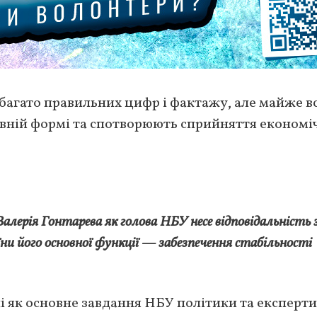
 багато правильних цифр і фактажу, але майже вс
ивній формі та спотворюють сприйняття економі
лерія Гонтарева як голова НБУ несе відповідальність 
и його основної функції — забезпечення стабільності
і як основне завдання НБУ політики та експерти