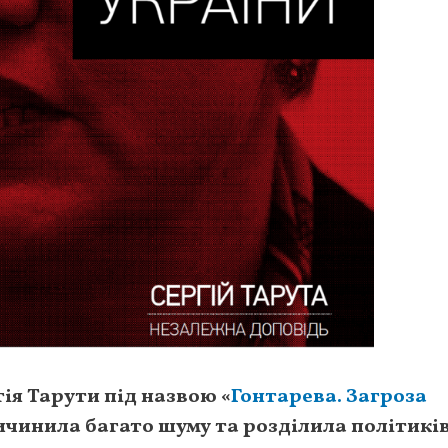
ія Тарути під назвою «
Гонтарева. Загроза
ичинила багато шуму та розділила політиків