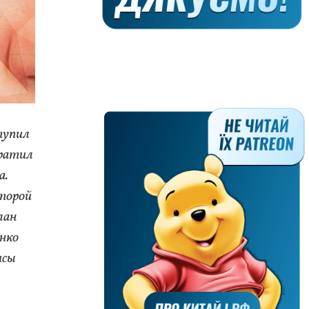
тупил
тратил
а.
оторой
лан
енко
исы