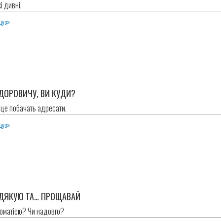
і дивні.
цуз»
ДОРОВИЧУ, ВИ КУДИ?
 це побачать адресати.
цуз»
 ДЯКУЮ ТА… ПРОЩАВАЙ
ломатією? Чи надовго?