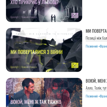
МИ ПОВЕРТА
Позиції між ба
Позивний «Фран
ВОЮЙ, МЕНІ
Алло, Толік, ту
Позивний «Фран