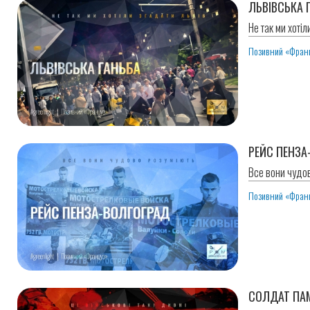
ЛЬВІВСЬКА 
Не так ми хотіл
Позивний «Фран
РЕЙС ПЕНЗА
Все вони чудов
Позивний «Фран
СОЛДАТ ПА