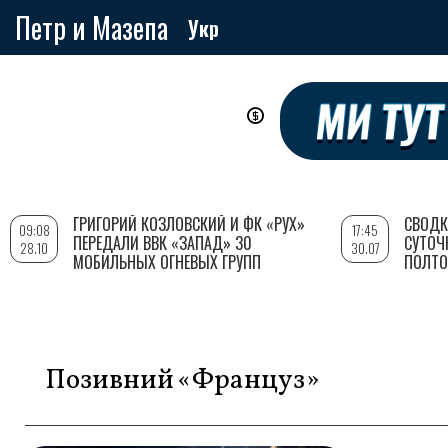
Петр и Мазепа
Укр
Перейти
к
основному
содержанию
ГРИГОРИЙ КОЗЛОВСКИЙ И ФК «РУХ»
СВОДК
09:08
17:45
ПЕРЕДАЛИ ВВК «ЗАПАД» 30
СУТОЧ
28.10
30.07
МОБИЛЬНЫХ ОГНЕВЫХ ГРУПП
ПОЛТО
Позивний «Француз»