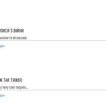
ЛИСЯ З ВІЙНИ
лконом та вітальнею.
цуз»
 Ж ТАК ТЯЖКО
т у тилу таке творять…
цуз»