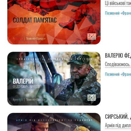
Ці військові так
Позивний «Фран
ВАЛЕРІЮ ФЕ
Сподіваємось,
Позивний «Фран
СИРСЬКИЙ,
Армія під дип