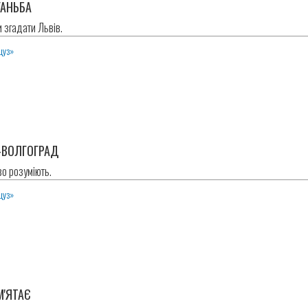
ГАНЬБА
и згадати Львів.
цуз»
-ВОЛГОГРАД
о розуміють.
цуз»
М'ЯТАЄ