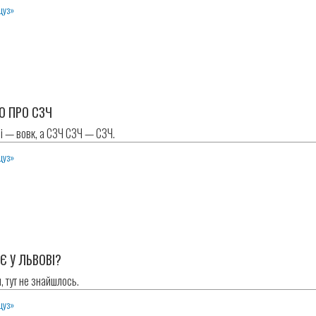
цуз»
О ПРО СЗЧ
 — вовк, а СЗЧ СЗЧ — СЗЧ.
цуз»
Є У ЛЬВОВІ?
, тут не знайшлось.
цуз»