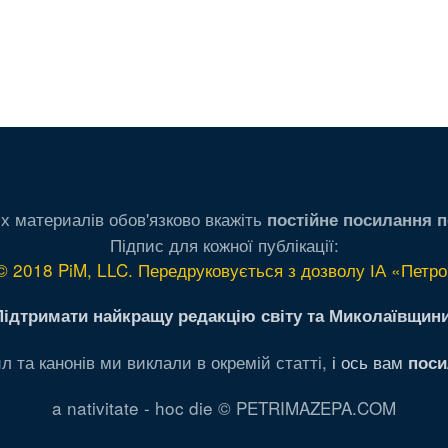
х материалів обов'язково вкажіть
постійне посилання п
Підпис для кожної публікації:
© 2018 PiM, LLC. Передруковується з дозволу ІА «Петро
Підтримати найкращу редакцію світу та Миколаївщини
л та канонів ми виклали в окремій статті,
і ось вам
поси
a nativitate - hoc die © PETRIMAZEPA.COM