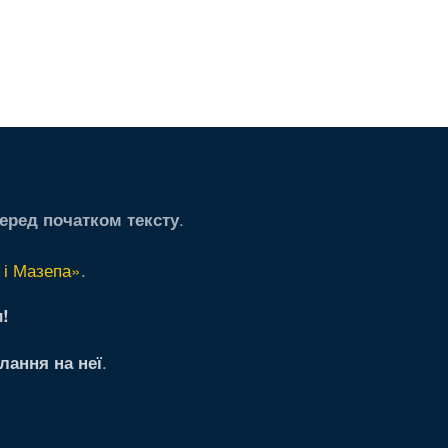
.
еред початком тексту
 і Мазепа»
.
!
.
лання на неї