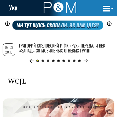
Укр
Основн
Перейти
навигац
к
основному
содержанию
ГРИГОРИЙ КОЗЛОВСКИЙ И ФК «РУХ» ПЕРЕДАЛИ ВВК
09:08
«ЗАПАД» 30 МОБИЛЬНЫХ ОГНЕВЫХ ГРУПП
28.10
WCJL