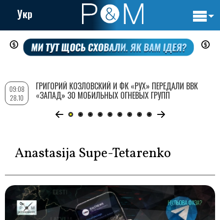
Укр
Основн
Перейти
навигац
к
основному
содержанию
ГРИГОРИЙ КОЗЛОВСКИЙ И ФК «РУХ» ПЕРЕДАЛИ ВВК
09:08
«ЗАПАД» 30 МОБИЛЬНЫХ ОГНЕВЫХ ГРУПП
28.10
Anastasija Supe-Tetarenko