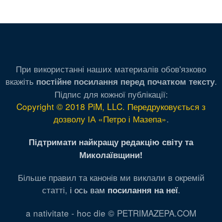
При використанні наших материалів обов'язково
вкажіть
.
постійне посилання перед початком тексту
Підпис для кожної публікації:
Copyright © 2018 PiM, LLC. Передруковується з
дозволу ІА «Петро і Мазепа»
.
Підтримати найкращу редакцію світу та
Миколаївщини!
Більше правил та канонів ми виклали в окремій
статті,
і ось вам
.
посилання на неї
a nativitate - hoc die © PETRIMAZEPA.COM