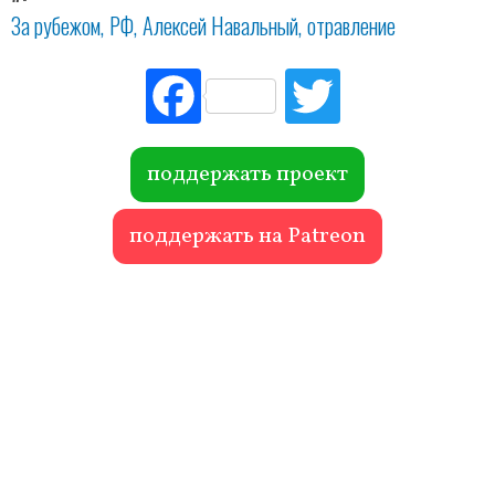
За рубежом
РФ
Алексей Навальный
отравление
Fac
Tw
ebo
itte
ok
r
поддержать проект
поддержать на Patreon