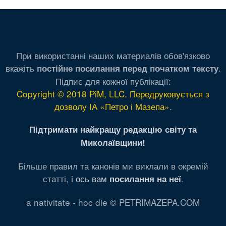
При використанні наших материалів обов'язково
вкажіть
.
постійне посилання перед початком тексту
Підпис для кожної публікації:
Copyright © 2018 PiM, LLC. Передруковується з
дозволу ІА «Петро і Мазепа»
.
Підтримати найкращу редакцію світу та
Миколаївщини!
Більше правил та канонів ми виклали в окремій
статті,
і ось вам
.
посилання на неї
a nativitate - hoc die © PETRIMAZEPA.COM