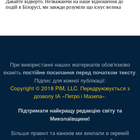
При використанні наших материалів обов'язково
вкажіть
.
постійне посилання перед початком тексту
Підпис для кожної публікації:
Copyright © 2018 PiM, LLC. Передруковується з
дозволу ІА «Петро і Мазепа»
.
Підтримати найкращу редакцію світу та
Миколаївщини!
Більше правил та канонів ми виклали в окремій