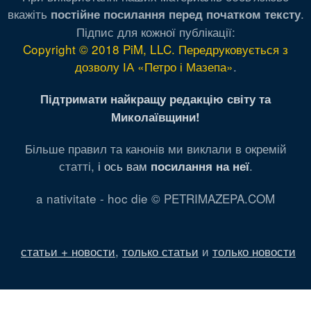
вкажіть
.
постійне посилання перед початком тексту
Підпис для кожної публікації:
Copyright © 2018 PiM, LLC. Передруковується з
дозволу ІА «Петро і Мазепа»
.
Підтримати найкращу редакцію світу та
Миколаївщини!
Більше правил та канонів ми виклали в окремій
статті,
і ось вам
.
посилання на неї
a nativitate - hoc die © PETRIMAZEPA.COM
статьи + новости
,
только статьи
и
только новости