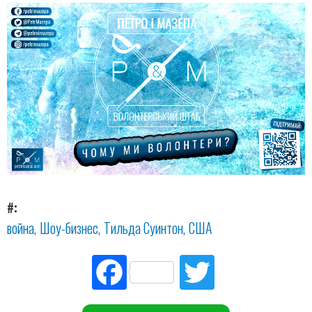
#
война
Шоу-бизнес
Тильда Суинтон
США
Fac
Tw
ebo
itte
ok
r