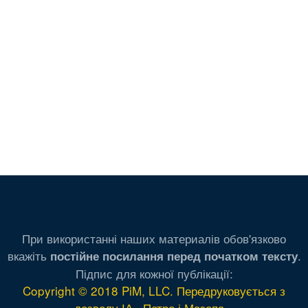
При використанні наших материалів обов'язково
вкажіть
.
постійне посилання перед початком тексту
Підпис для кожної публікації:
Copyright © 2018 PiM, LLC. Передруковується з
дозволу ІА «Петро і Мазепа»
.