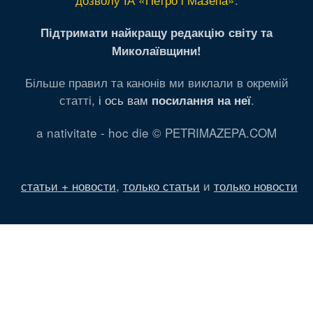
Підтримати найкращу редакцію світу та
Миколаївщини!
Більше правил та канонів ми виклали в окремій
статті,
і ось вам
.
посилання на неї
a nativitate - hoc die © PETRIMAZEPA.COM
статьи + новости
,
только статьи
и
только новости