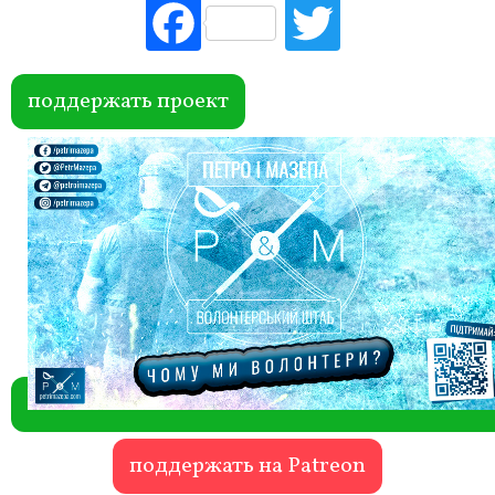
Fac
Tw
ebo
itte
ok
r
поддержать проект
поддержать на Patreon