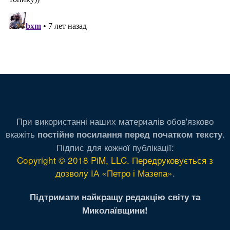
При використанні наших материалів обов'язково
вкажіть
.
постійне посилання перед початком тексту
Підпис для кожної публікації:
Copyright © 2018 PiM, LLC. Передруковується з
дозволу ІА «Петро і Мазепа»
.
Підтримати найкращу редакцію світу та
Миколаївщини!