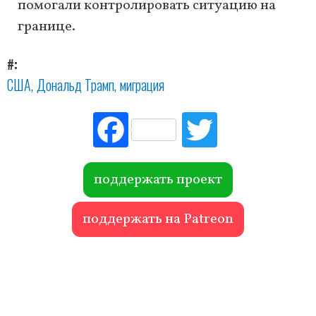
помогали контролировать ситуацию на
границе.
#
США
Дональд Трамп
миграция
Fac
Tw
ebo
itte
ok
r
поддержать проект
поддержать на Patreon