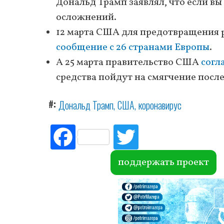
Дональд Трамп заявлял, что если вы 
осложнений.
12 марта США для предотвращения 
сообщение с 26 странами Европы
.
А 25 марта правительство США
согл
средства пойдут на смягчение посл
#
Дональд Трамп
США
коронавирус
Fac
Tw
ebo
itte
ok
r
поддержать проект