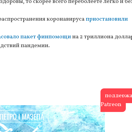
здоровы, то скорее всего переболеете легко и бе
распространения коронавируса
приостановили
асовало пакет финпомощи
на 2 триллиона долла
едствий пандемии.
поддержа
Patreon