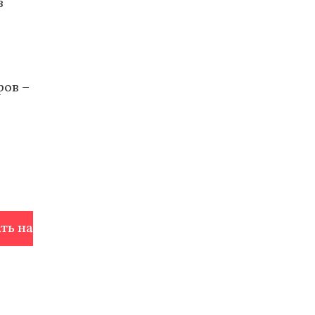
з
ров –
ть на