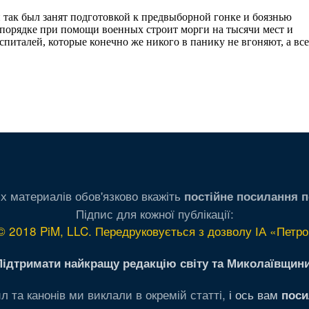
х материалів обов'язково вкажіть
постійне посилання п
Підпис для кожної публікації:
© 2018 PiM, LLC. Передруковується з дозволу ІА «Петро
Підтримати найкращу редакцію світу та Миколаївщини
л та канонів ми виклали в окремій статті,
і ось вам
поси