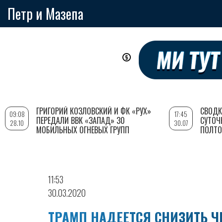
Петр и Мазепа
Перейти
к
основному
содержанию
ГРИГОРИЙ КОЗЛОВСКИЙ И ФК «РУХ»
СВОДК
09:08
17:45
ПЕРЕДАЛИ ВВК «ЗАПАД» 30
СУТОЧ
28.10
30.07
МОБИЛЬНЫХ ОГНЕВЫХ ГРУПП
ПОЛТО
11:53
30.03.2020
ТРАМП НАДЕЕТСЯ СНИЗИТЬ Ч