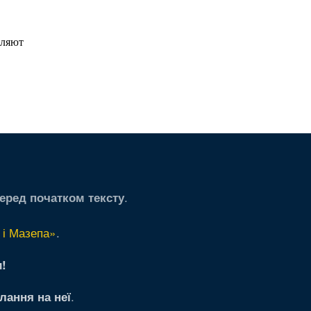
.
еред початком тексту
 і Мазепа»
.
!
.
лання на неї