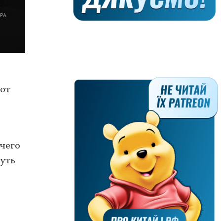
 от
ичего
нуть