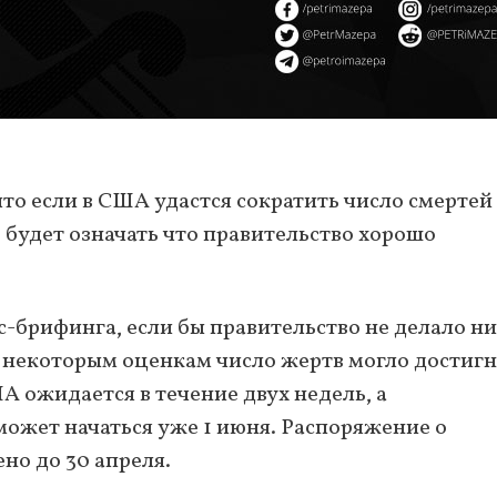
о если в США удастся сократить число смертей
о будет означать что правительство хорошо
с-брифинга, если бы правительство не делало н
 некоторым оценкам число жертв могло достиг
А ожидается в течение двух недель, а
может начаться уже 1 июня. Распоряжение о
о до 30 апреля.