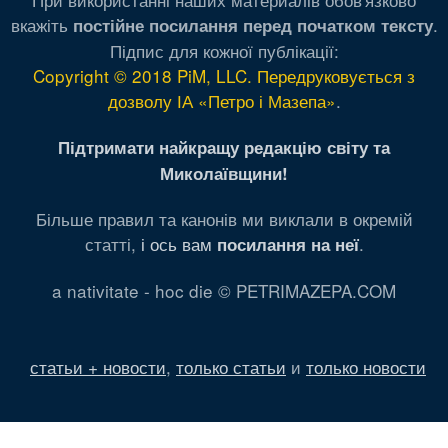
вкажіть
.
постійне посилання перед початком тексту
Підпис для кожної публікації:
Copyright © 2018 PiM, LLC. Передруковується з
дозволу ІА «Петро і Мазепа»
.
Підтримати найкращу редакцію світу та
Миколаївщини!
Більше правил та канонів ми виклали в окремій
статті,
і ось вам
.
посилання на неї
a nativitate - hoc die © PETRIMAZEPA.COM
статьи + новости
,
только статьи
и
только новости