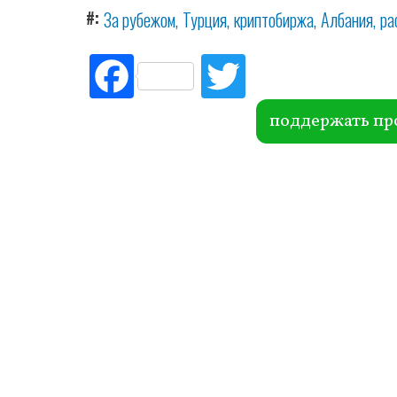
#
За рубежом
Турция
криптобиржа
Албания
ра
Fac
Tw
ebo
itte
ok
r
поддержать пр