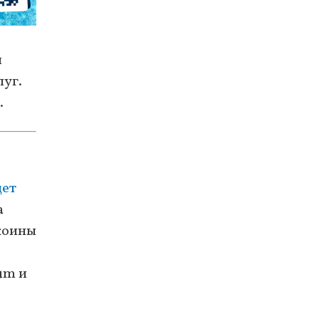
я
луг.
.
дет
а
коины
um и