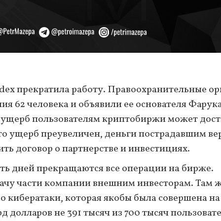
dex прекратила работу. Правоохранительные о
ия 62 человека и объявили ее основателя Фарук
то ущерб пользователям криптобиржи может дост
что ущерб преувеличен, деньги пострадавшим ве
ить договор о партнерстве и инвестициях.
пять дней прекращаются все операции на бирже.
ачу части компании внешним инвесторам. Там 
о кибератаки, которая якобы была совершена на
 долларов не 391 тысяч из 700 тысяч пользоват