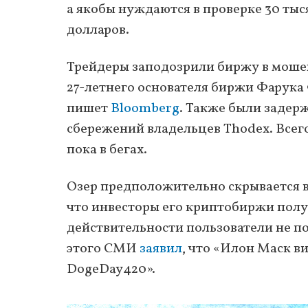
а якобы нуждаются в проверке 30 тыс
долларов.
Трейдеры заподозрили биржу в мошен
27-летнего основателя биржи Фарука Ф
пишет
Bloomberg
. Также были задерж
сбережений владельцев Thodex. Всег
пока в бегах.
Озер предположительно скрывается 
что инвесторы его криптобиржи получ
действительности пользователи не п
этого СМИ
заявил
, что «Илон Маск ви
DogeDay420».