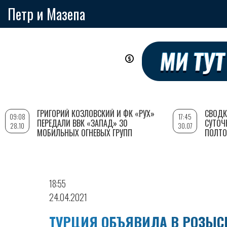
Петр и Мазепа
Перейти
к
основному
содержанию
ГРИГОРИЙ КОЗЛОВСКИЙ И ФК «РУХ»
СВОДК
09:08
17:45
ПЕРЕДАЛИ ВВК «ЗАПАД» 30
СУТОЧ
28.10
30.07
МОБИЛЬНЫХ ОГНЕВЫХ ГРУПП
ПОЛТО
18:55
24.04.2021
ТУРЦИЯ ОБЪЯВИЛА В РОЗЫС