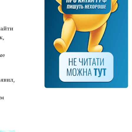
найти
к,
ые
ъявил,
ым