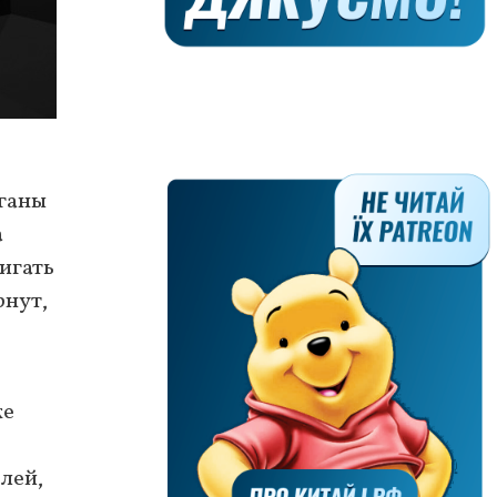
рганы
а
игать
рнут,
же
елей,