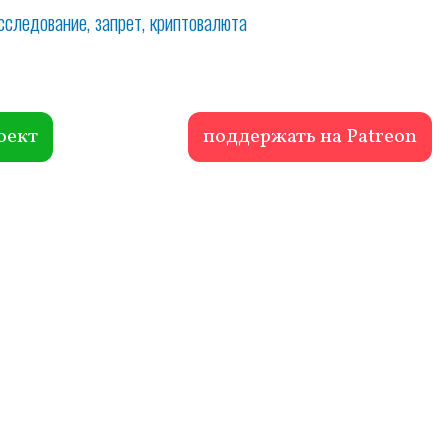
сследование
запрет
криптовалюта
оект
поддержать на Patreon