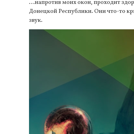
...напротив моих окон, проходит здо
Донецкой Республики. Они что-то кри
звук.