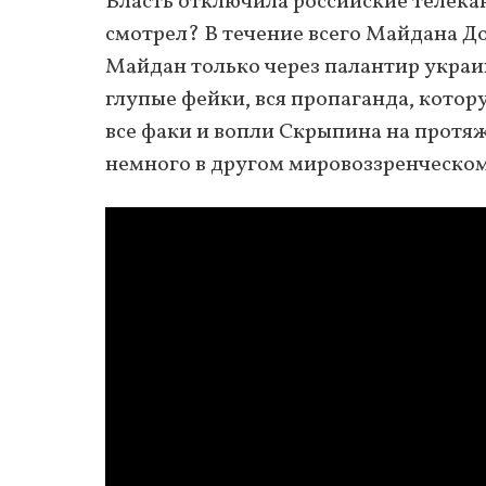
Власть отключила российские телека
смотрел? В течение всего Майдана 
Майдан только через палантир украин
глупые фейки, вся пропаганда, кото
все факи и вопли Скрыпина на протя
немного в другом мировоззренческом