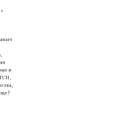
 с
ывает
,
тип
рые и
 ТСН,
вства,
еще?