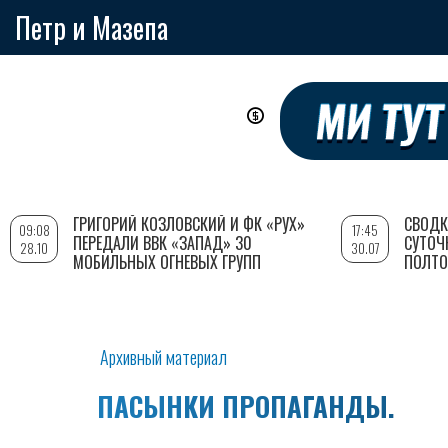
Петр и Мазепа
Перейти
к
основному
содержанию
ГРИГОРИЙ КОЗЛОВСКИЙ И ФК «РУХ»
СВОДК
09:08
17:45
ПЕРЕДАЛИ ВВК «ЗАПАД» 30
СУТОЧ
28.10
30.07
МОБИЛЬНЫХ ОГНЕВЫХ ГРУПП
ПОЛТО
Архивный материал
ПАСЫНКИ ПРОПАГАНДЫ.