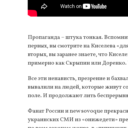
Пропаганда – штука тонкая. Вспомнит
первых, вы смотрите на Киселева «дл
вторых, вы заранее знаете, что Кисел
примерно как Скрыпин или Доренко.
Все эти ненависть, презрение и бах
вывалили на людей, которые живут 
поле. И продолжают лить беспрерывно
Фанат России и new sovoque прекрасн
украинских СМИ из «онижедети» прев