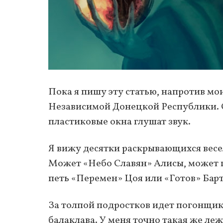
Пока я пишу эту статью, напротив мо
Независимой Донецкой Республики. О
пластиковые окна глушат звук.
Я вижу десятки раскрывающихся весел
Может «Небо Славян» Алисы, может г
петь «Перемен» Цоя или «Готов» Барт
За толпой подростков идет погонщик с
балаклава. У меня точно такая же леж