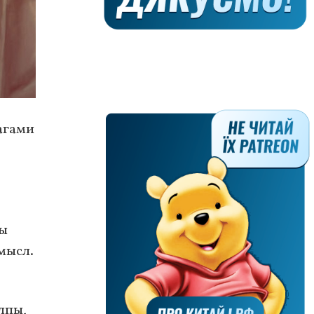
агами
.
бы
мысл.
лпы,