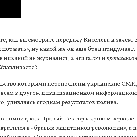
е, как вы смотрите передачу Киселева и зачем. 
я поржать», ну какой же он еще бред придумает.
ев никакой не журналист, а агитатор и
пропагандо
 Улавливаете?
вальство которыми переполнены украинские СМИ
совсем в другом цивилизационном информацио
, удивляясь ягодкам результатов полива.
о помнит, как Правый Сектор в кривом зеркале
ратился в «бравых защитников революции», а п