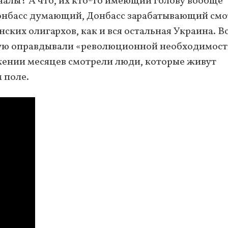
налы? А что, их кто-то имеющий голову вообще
Донбасс думающий, Донбасс зарабатывающий смо
ских олигархов, как и вся остальная Украина. В
рую оправдывали «революционной необходимост
жении месяцев смотрели люди, которые живут
 поле.