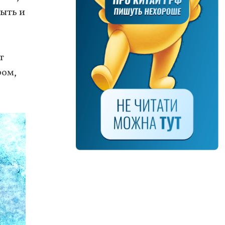
быть и
т
ром,