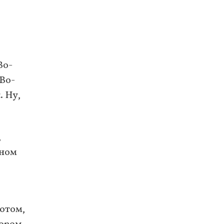
Во-
 Во-
н
. Ну,
,
нном
отом,