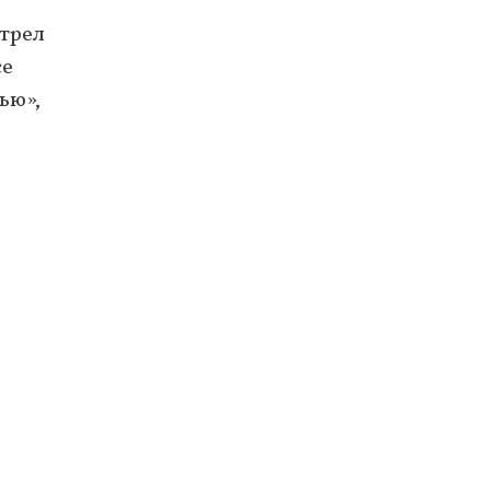
трел
се
ью»,