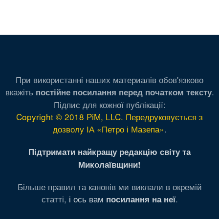
При використанні наших материалів обов'язково
вкажіть
.
постійне посилання перед початком тексту
Підпис для кожної публікації:
Copyright © 2018 PiM, LLC. Передруковується з
дозволу ІА «Петро і Мазепа»
.
Підтримати найкращу редакцію світу та
Миколаївщини!
Більше правил та канонів ми виклали в окремій
статті,
і ось вам
.
посилання на неї