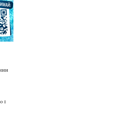
ании
о 1