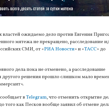
их властей ожидаемо дело против Евгения Приг
нного мятежа не прекращено, расследование ид
оссийских СМИ, от «
РИА Новости
» и «
ТАСС
» до
вного дела пока не отменено, а расследование
я другого решения прошло слишком мало времен
ммерсант».
 сообщает в
Telegram
, что отменить открытие де
до того как Песков вообще заявил об отмене дел