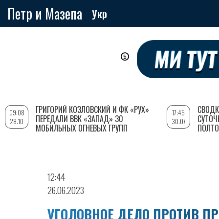
Петр и Мазепа
Укр
Перейти
к
основному
содержанию
ГРИГОРИЙ КОЗЛОВСКИЙ И ФК «РУХ»
СВОДК
09:08
17:45
ПЕРЕДАЛИ ВВК «ЗАПАД» 30
СУТОЧ
28.10
30.07
МОБИЛЬНЫХ ОГНЕВЫХ ГРУПП
ПОЛТО
12:44
26.06.2023
УГОЛОВНОЕ ДЕЛО ПРОТИВ ПР