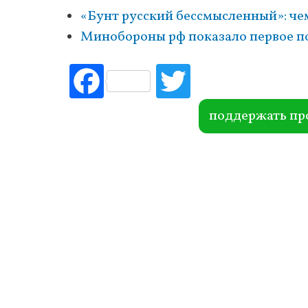
«Бунт русский бессмысленный»: че
Минобороны рф показало первое п
Fac
Tw
ebo
itte
ok
r
поддержать пр