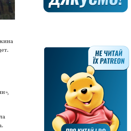
ожина
ет.
и»,
ла
а.