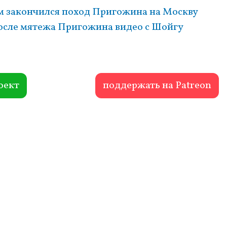
м закончился поход Пригожина на Москву
осле мятежа Пригожина видео с Шойгу
оект
поддержать на Patreon