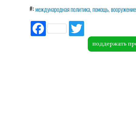
#
международная политика
помощь
вооружение
Fac
Tw
ebo
itte
ok
r
поддержать пр