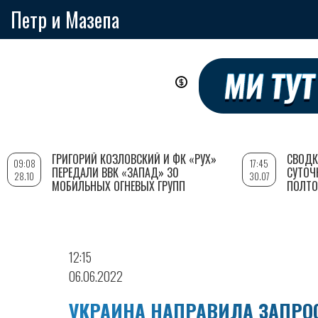
Петр и Мазепа
Перейти
к
основному
содержанию
ГРИГОРИЙ КОЗЛОВСКИЙ И ФК «РУХ»
СВОДК
09:08
17:45
ПЕРЕДАЛИ ВВК «ЗАПАД» 30
СУТОЧ
28.10
30.07
МОБИЛЬНЫХ ОГНЕВЫХ ГРУПП
ПОЛТО
12:15
06.06.2022
УКРАИНА НАПРАВИЛА ЗАПРО