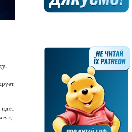
цу.
ирует
 идет
мся»,