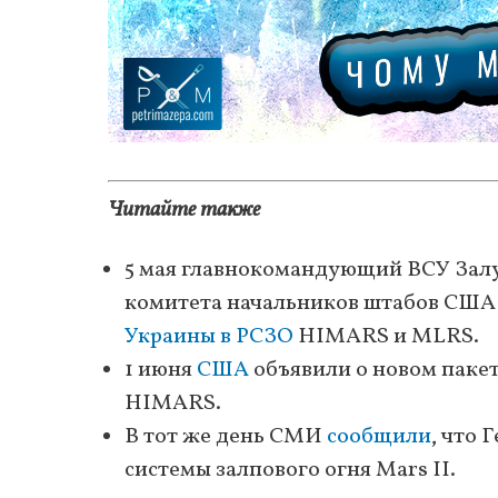
Читайте также
5 мая главнокомандующий ВСУ Залу
комитета начальников штабов СШ
Украины в РСЗО
HIMARS и MLRS.
1 июня
США
объявили о новом паке
HIMARS.
В тот же день СМИ
сообщили
, что 
системы залпового огня Mars II.