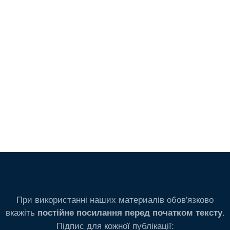
При використанні наших материалів обов'язково
вкажіть
.
постійне посилання перед початком тексту
Підпис для кожної публікації: