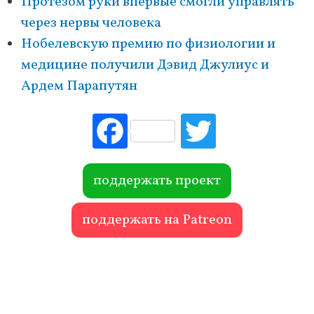
Протезом руки впервые смогли управлять
через нервы человека
Нобелевскую премию по физиологии и
медицине получили Дэвид Джулиус и
Ардем Парапутян
Fac
Tw
ebo
itte
ok
r
поддержать проект
поддержать на Patreon