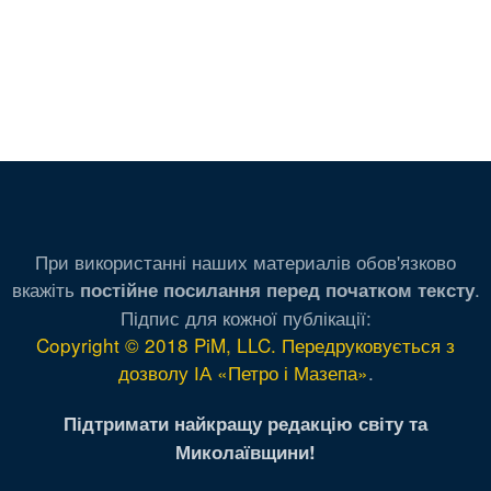
При використанні наших материалів обов'язково
вкажіть
.
постійне посилання перед початком тексту
Підпис для кожної публікації:
Copyright © 2018 PiM, LLC. Передруковується з
дозволу ІА «Петро і Мазепа»
.
Підтримати найкращу редакцію світу та
Миколаївщини!