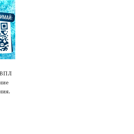
 ВПЛ
ение
ния.