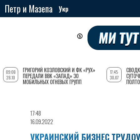
Петр и Мазепа
Укр
Перейти
к
основному
содержанию
ГРИГОРИЙ КОЗЛОВСКИЙ И ФК «РУХ»
СВОДК
09:08
17:45
ПЕРЕДАЛИ ВВК «ЗАПАД» 30
СУТОЧ
28.10
30.07
МОБИЛЬНЫХ ОГНЕВЫХ ГРУПП
ПОЛТО
17:48
16.09.2022
УКРАИНСКИЙ БИЗНЕС ТРУДОУ