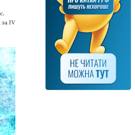
с.
 за IV