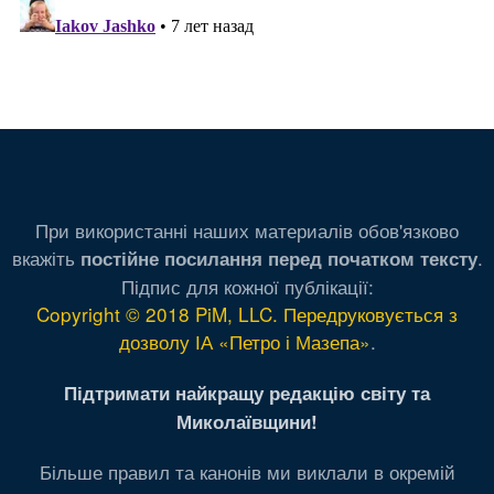
При використанні наших материалів обов'язково
вкажіть
.
постійне посилання перед початком тексту
Підпис для кожної публікації:
Copyright © 2018 PiM, LLC. Передруковується з
дозволу ІА «Петро і Мазепа»
.
Підтримати найкращу редакцію світу та
Миколаївщини!
Більше правил та канонів ми виклали в окремій