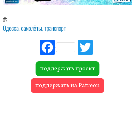
#
Одесса
самолёты
транспорт
Fac
Tw
ebo
itte
ok
r
поддержать проект
поддержать на Patreon