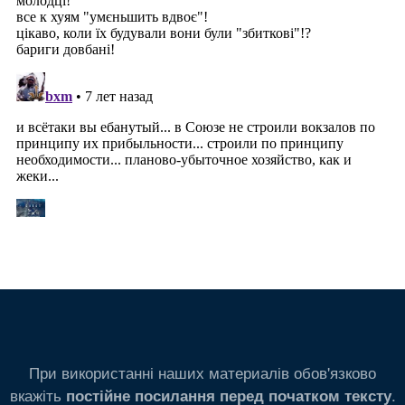
При використанні наших материалів обов'язково
вкажіть
.
постійне посилання перед початком тексту