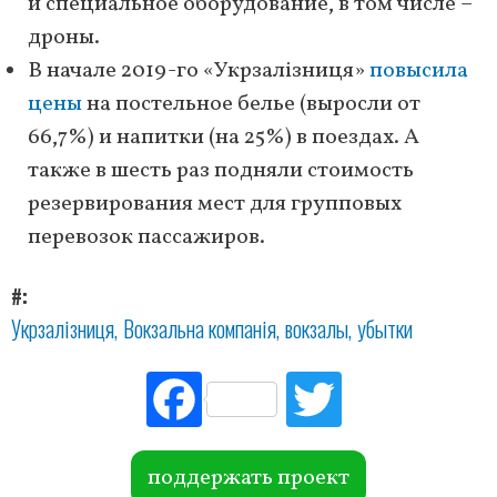
и специальное оборудование, в том числе –
дроны.
В начале 2019-го «Укрзалізниця»
повысила
цены
на постельное белье (выросли от
66,7%) и напитки (на 25%) в поездах. А
также в шесть раз подняли стоимость
резервирования мест для групповых
перевозок пассажиров.
#
Укрзалізниця
Вокзальна компанія
вокзалы
убытки
Fac
Tw
ebo
itte
ok
r
поддержать проект