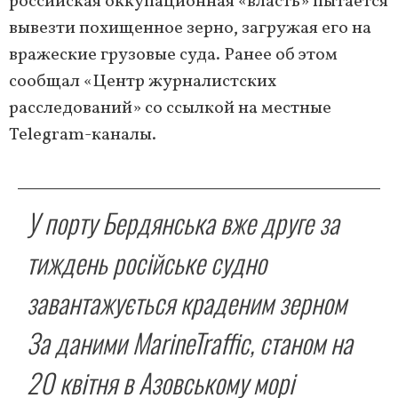
российская оккупационная «власть» пытается
вывезти похищенное зерно, загружая его на
вражеские грузовые суда. Ранее об этом
сообщал «Центр журналистских
расследований» со ссылкой на местные
Telegram-каналы.
У порту Бердянська вже друге за
тиждень російське судно
завантажується краденим зерном
За даними MarineTraffic, станом на
20 квітня в Азовському морі