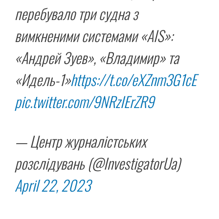
перебувало три судна з
вимкненими системами «AIS»:
«Андрей Зуев», «Владимир» та
«Идель-1»
https://t.co/eXZnm3G1cE
pic.twitter.com/9NRzIErZR9
— Центр журналістських
розслідувань (@InvestigatorUa)
April 22, 2023