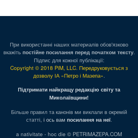
При використанні наших материалів обов'язково
вкажіть
.
постійне посилання перед початком тексту
Підпис для кожної публікації:
Copyright © 2018 PiM, LLC. Передруковується з
дозволу ІА «Петро і Мазепа»
.
Підтримати найкращу редакцію світу та
Миколаївщини!
Більше правил та канонів ми виклали в окремій
статті,
і ось вам
.
посилання на неї
a nativitate - hoc die © PETRIMAZEPA.COM