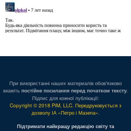
При використанні наших материалів обов'язково
вкажіть
.
постійне посилання перед початком тексту
Підпис для кожної публікації:
Copyright © 2018 PiM, LLC. Передруковується з
дозволу ІА «Петро і Мазепа»
.
Підтримати найкращу редакцію світу та