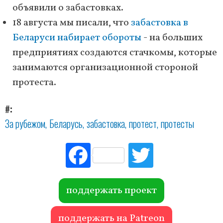
объявили о забастовках.
18 августа мы писали, что
забастовка в
Беларуси набирает обороты
- на больших
предприятиях создаются стачкомы, которые
занимаются организационной стороной
протеста.
#
За рубежом
Беларусь
забастовка
протест
протесты
Fac
Tw
ebo
itte
ok
r
поддержать проект
поддержать на Patreon