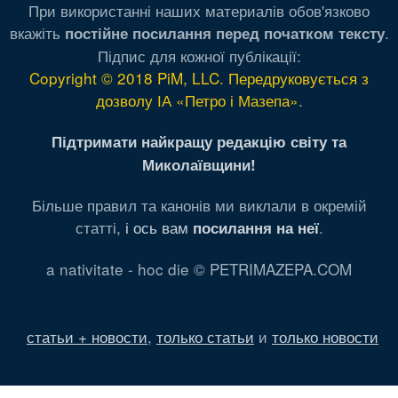
При використанні наших материалів обов'язково
вкажіть
.
постійне посилання перед початком тексту
Підпис для кожної публікації:
Copyright © 2018 PiM, LLC. Передруковується з
дозволу ІА «Петро і Мазепа»
.
Підтримати найкращу редакцію світу та
Миколаївщини!
Більше правил та канонів ми виклали в окремій
статті,
і ось вам
.
посилання на неї
a nativitate - hoc die © PETRIMAZEPA.COM
статьи + новости
,
только статьи
и
только новости