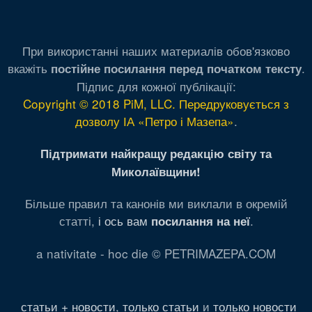
При використанні наших материалів обов'язково
вкажіть
.
постійне посилання перед початком тексту
Підпис для кожної публікації:
Copyright © 2018 PiM, LLC. Передруковується з
дозволу ІА «Петро і Мазепа»
.
Підтримати найкращу редакцію світу та
Миколаївщини!
Більше правил та канонів ми виклали в окремій
статті,
і ось вам
.
посилання на неї
a nativitate - hoc die © PETRIMAZEPA.COM
статьи + новости
,
только статьи
и
только новости