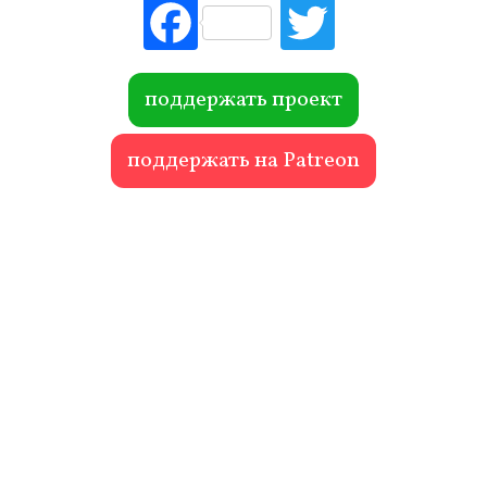
Fac
Tw
ebo
itte
ok
r
поддержать проект
поддержать на Patreon