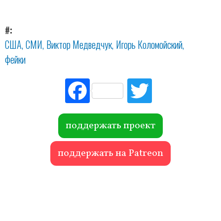
#
США
СМИ
Виктор Медведчук
Игорь Коломойский
фейки
Fac
Tw
ebo
itte
ok
r
поддержать проект
поддержать на Patreon