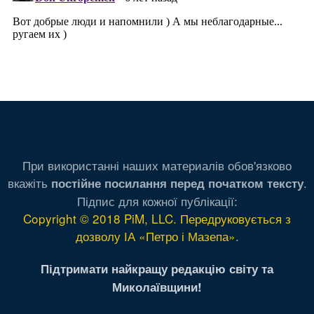
При використанні наших материалів обов'язково
вкажіть
.
постійне посилання перед початком тексту
Підпис для кожної публікації:
Copyright © 2018 PiM, LLC. Передруковується з
дозволу ІА «Петро і Мазепа»
.
Підтримати найкращу редакцію світу та
Миколаївщини!