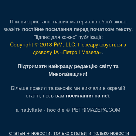
При використанні наших материалів обов'язково
вкажіть
.
постійне посилання перед початком тексту
Підпис для кожної публікації:
Copyright © 2018 PiM, LLC. Передруковується з
дозволу ІА «Петро і Мазепа»
.
Підтримати найкращу редакцію світу та
Миколаївщини!
Більше правил та канонів ми виклали в окремій
статті,
і ось вам
.
посилання на неї
a nativitate - hoc die © PETRIMAZEPA.COM
статьи + новости
,
только статьи
и
только новости