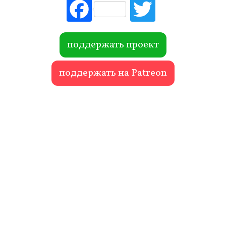
Fac
Tw
ebo
itte
ok
r
поддержать проект
поддержать на Patreon