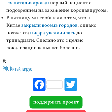
госпитализирован
первый пациент с
подозрением на заражение коронавирусом.
В пятницу мы сообщали о том, что в
Китае
закрыли восемь городов
, однако
позже эта
цифра увеличилась
до
тринадцати. Сделано это с целью
локализации вспышки болезни.
#
РФ
Китай
вирус
Fac
Tw
ebo
itte
ok
r
поддержать проект