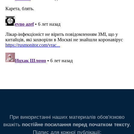
При використанні наших материалів обов'язково
вкажіть
.
постійне посилання перед початком тексту
Підпис для кожної публікації: