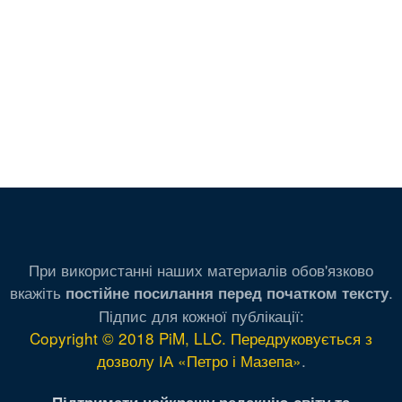
При використанні наших материалів обов'язково
вкажіть
.
постійне посилання перед початком тексту
Підпис для кожної публікації:
Copyright © 2018 PiM, LLC. Передруковується з
дозволу ІА «Петро і Мазепа»
.
Підтримати найкращу редакцію світу та