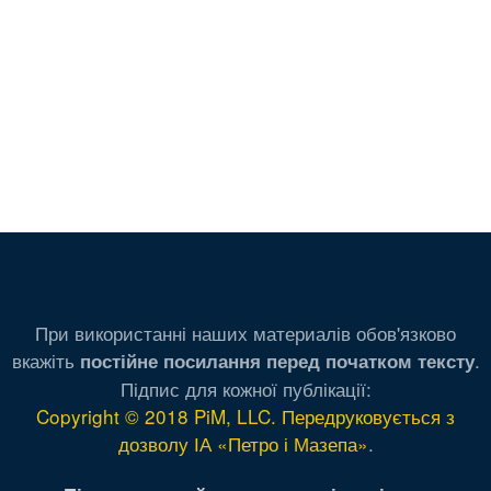
При використанні наших материалів обов'язково
вкажіть
.
постійне посилання перед початком тексту
Підпис для кожної публікації:
Copyright © 2018 PiM, LLC. Передруковується з
дозволу ІА «Петро і Мазепа»
.