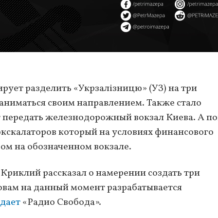
ует разделить «Укрзалізницю» (УЗ) на три
заниматься своим направлением. Также стало
т передать железнодорожный вокзал Киева. А по
кскалаторов который на условиях финансового
ом на обозначенном вокзале.
риклий рассказал о намерении создать три
ловам на данный момент разрабатывается
дает
«Радио Свобода».