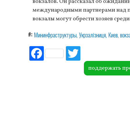
вокзалов. Он рассказал об ожидании
международными партнерами над п
вокзалы могут обрести хозяев сред
#
Мининфраструктуры
Укрзалізниця
Киев
вокз
Fac
Tw
ebo
itte
ok
r
поддержать пр