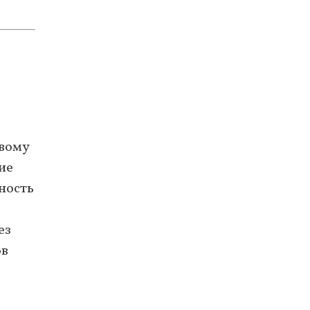
вому
ие
ность
ез
ов