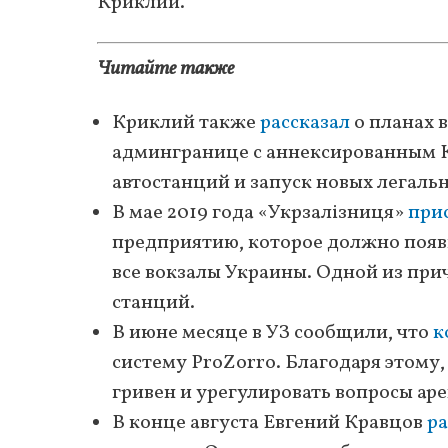
Криклий.
Читайте также
Криклий также
рассказал
о планах 
админгранице с аннексированным 
автостанций и запуск новых легаль
В мае 2019 года «Укрзалізниця»
при
предприятию, которое должно появи
все вокзалы Украины. Одной из при
станций.
В июне месяце в УЗ сообщили, что
к
систему ProZorro. Благодаря этому
гривен и урегулировать вопросы аре
В конце августа Евгений Кравцов
ра