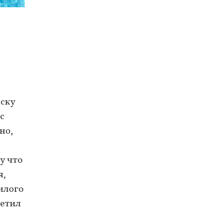
иску
с
но,
у что
я,
илого
метил