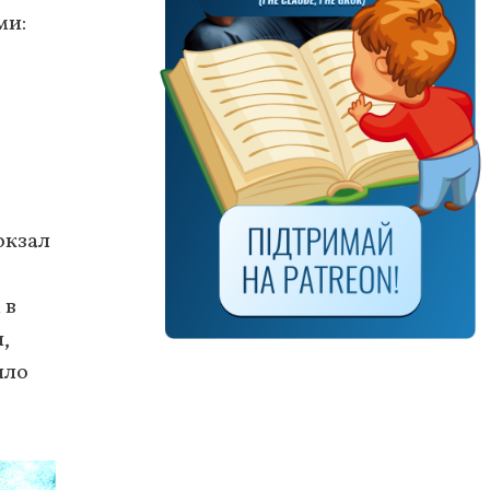
ми:
окзал
 в
,
ыло