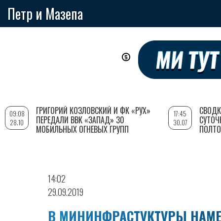
Петр и Мазепа
Перейти
к
основному
содержанию
ГРИГОРИЙ КОЗЛОВСКИЙ И ФК «РУХ»
СВОДК
09:08
17:45
ПЕРЕДАЛИ ВВК «ЗАПАД» 30
СУТОЧ
28.10
30.07
МОБИЛЬНЫХ ОГНЕВЫХ ГРУПП
ПОЛТО
14:02
29.09.2019
В МИНИНФРАСТУКТУРЫ НАМЕ