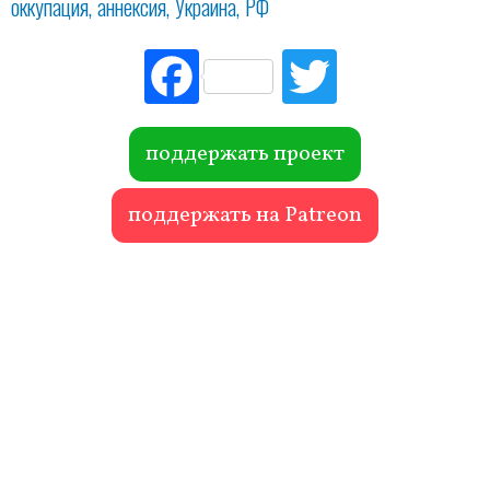
оккупация
аннексия
Украина
РФ
Fac
Tw
ebo
itte
ok
r
поддержать проект
поддержать на Patreon