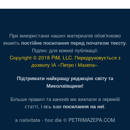
При використанні наших материалів обов'язково
вкажіть
.
постійне посилання перед початком тексту
Підпис для кожної публікації:
Copyright © 2018 PiM, LLC. Передруковується з
дозволу ІА «Петро і Мазепа»
.
Підтримати найкращу редакцію світу та
Миколаївщини!
Більше правил та канонів ми виклали в окремій
статті,
і ось вам
.
посилання на неї
a nativitate - hoc die © PETRIMAZEPA.COM