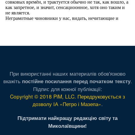
При використанні наших материалів обов'язково
вкажіть
.
постійне посилання перед початком тексту
Підпис для кожної публікації:
Copyright © 2018 PiM, LLC. Передруковується з
дозволу ІА «Петро і Мазепа»
.
Підтримати найкращу редакцію світу та
Миколаївщини!