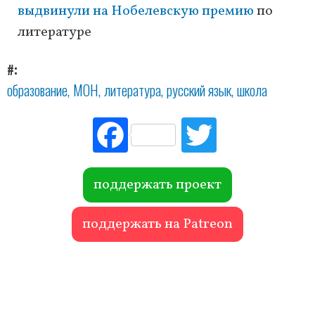
выдвинули на Нобелевскую премию
по
литературе
#
образование
МОН
литература
русский язык
школа
Fac
Tw
ebo
itte
ok
r
поддержать проект
поддержать на Patreon